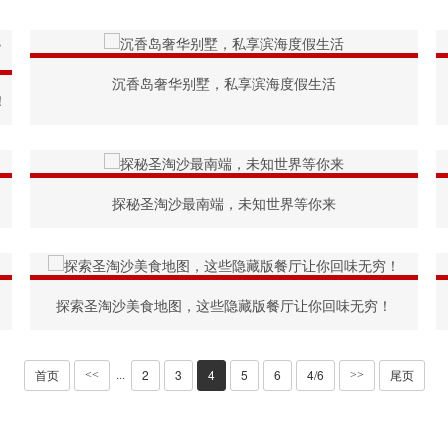
沉香岛奢华别墅，私享滨海度假生活
！
探秘圣淘沙最南端，未知世界等你来
探索圣淘沙美食地图，这些隐藏版餐厅让你回味无穷！
首页
2
3
4
5
6
4/6
尾页
···
<<
>>