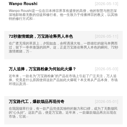
Wanpo Roushi
[2026-05-13]
Wanpo Roushi是一位在日本禅宗界享有盛誉的高僧，他的智慧与慈悲深
深地影响着无数的信徒和修行者。他一生致力于传播禅宗的教义，以其独
特的修行方式和···
72秒激情燃烧，万宝路诠释男人本色
[2026-05-11]
在广袤无垠的草原上，夕阳如血，余晖洒满大地，一群雄壮的骏马奔腾而
过，留下一串串激荡的蹄声。这，正是万宝路诠释男人本色的瞬间。72秒
激情燃烧，万···
万人追捧，万宝路粉象为何如此火爆？
[2026-05-03]
近年来，一款名为“万宝路粉象”的产品在市场上引起了广泛关注，万人追
捧。究竟是什么原因使得这款产品如此火爆呢？本文将从产品本身、市场
环境以及消···
万宝路代工，爆款烟品再现传奇
[2026-05-01]
在我国烟草行业，有一款产品凭借其独特的魅力和口碑，成为了无数烟民
的“心头好”。这款产品，便是万宝路。近年来，一款爆款烟品再次出现在
市场，它就···