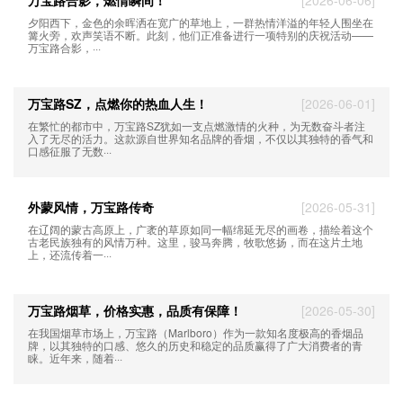
万宝路合影，燃情瞬间！
[2026-06-06]
夕阳西下，金色的余晖洒在宽广的草地上，一群热情洋溢的年轻人围坐在
篝火旁，欢声笑语不断。此刻，他们正准备进行一项特别的庆祝活动——
万宝路合影，···
万宝路SZ，点燃你的热血人生！
[2026-06-01]
在繁忙的都市中，万宝路SZ犹如一支点燃激情的火种，为无数奋斗者注
入了无尽的活力。这款源自世界知名品牌的香烟，不仅以其独特的香气和
口感征服了无数···
外蒙风情，万宝路传奇
[2026-05-31]
在辽阔的蒙古高原上，广袤的草原如同一幅绵延无尽的画卷，描绘着这个
古老民族独有的风情万种。这里，骏马奔腾，牧歌悠扬，而在这片土地
上，还流传着一···
万宝路烟草，价格实惠，品质有保障！
[2026-05-30]
在我国烟草市场上，万宝路（Marlboro）作为一款知名度极高的香烟品
牌，以其独特的口感、悠久的历史和稳定的品质赢得了广大消费者的青
睐。近年来，随着···