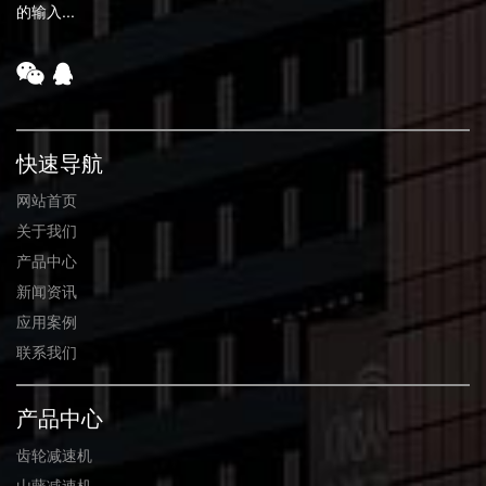
的输入...
快速导航
网站首页
关于我们
产品中心
新闻资讯
应用案例
联系我们
产品中心
齿轮减速机
山藤减速机